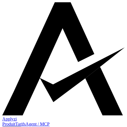
Apply
zi
Produit
Tarifs
Agent / MCP